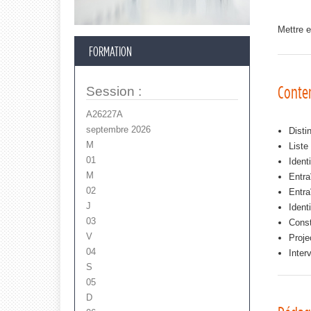
Mettre 
FORMATION
Conte
Session
:
A26227A
septembre 2026
Disti
M
Liste
01
Ident
M
Entra
02
Entra
J
Ident
03
Const
V
Proje
04
Inter
S
05
D