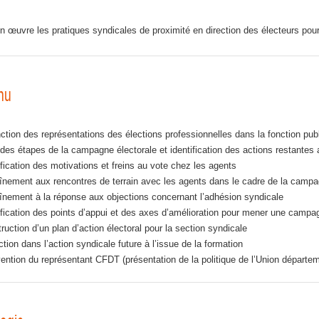
en
œ
uvre les pratiques syndicales de proximit
é
en direction des
é
lecteurs pour
nu
nction des représentations des élections professionnelles dans la fonction pub
 des étapes de la campagne électorale et identification des actions restantes
ification des motivations et freins au vote chez les agents
înement aux rencontres de terrain avec les agents dans le cadre de la campa
înement à la réponse aux objections concernant l’adhésion syndicale
ification des points d’appui et des axes d’amélioration pour mener une campagn
ruction d’un plan d’action électoral pour la section syndicale
ction dans l’action syndicale future à l’issue de la formation
vention du représentant CFDT (présentation de la politique de l’Union départem