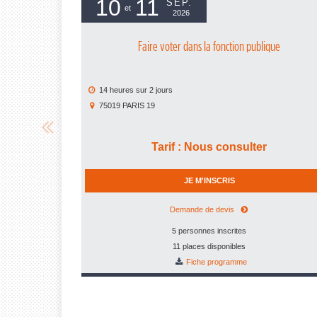
10
11
SEP.
et
2026
Faire voter dans la fonction publique
14 heures
sur
2 jours
75019
PARIS 19
Tarif
:
Nous consulter
JE M'INSCRIS
Demande de devis
5 personnes inscrites
11 places disponibles
Fiche programme