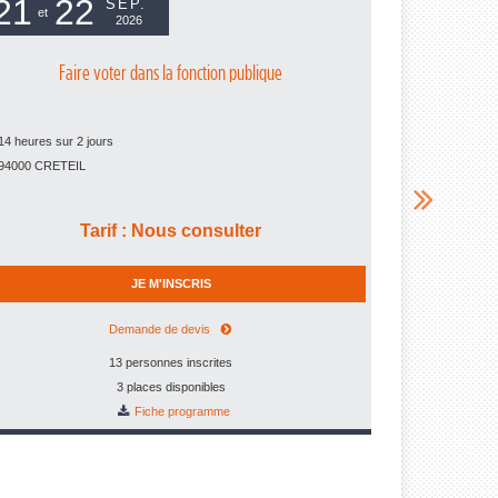
21
22
05
0
SEP.
et
et
2026
Faire voter dans la fonction publique
Fai
14 heures
sur
2 jours
14 heures
sur
94000
CRETEIL
77000
MELUN
Tarif
:
Nous consulter
JE M'INSCRIS
Demande de devis
13 personnes inscrites
3 places disponibles
Fiche programme