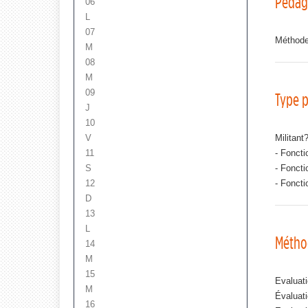
Pédag
06
L
07
Méthodes
M
08
M
09
Type p
J
10
V
Militant
11
- Fonctio
S
- Foncti
12
- Fonctio
D
13
L
Métho
14
M
15
Evaluati
M
Évaluati
16