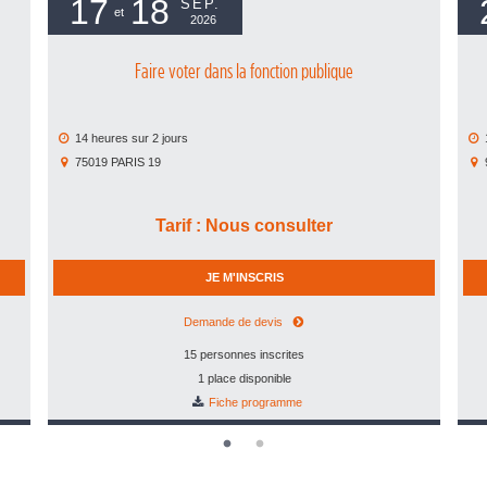
17
18
SEP.
et
2026
Faire voter dans la fonction publique
14 heures
sur
2 jours
75019
PARIS 19
Tarif
:
Nous consulter
JE M'INSCRIS
Demande de devis
15 personnes inscrites
1 place disponible
Fiche programme