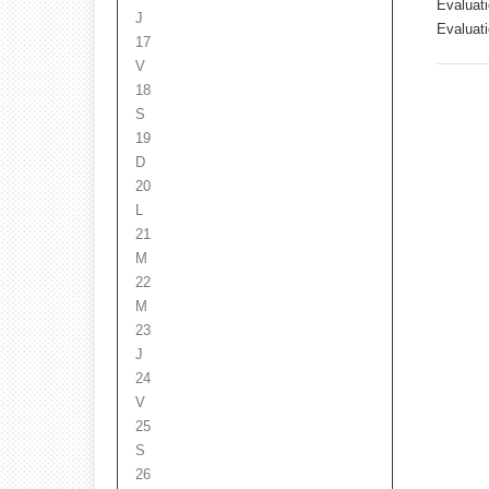
Evaluati
J
Evaluati
17
V
18
S
19
D
20
L
21
M
22
M
23
J
24
V
25
S
26