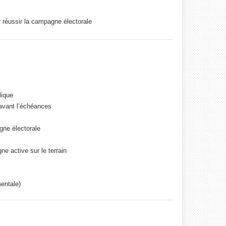
 r
é
ussir la campagne
é
lectorale
lique
 avant l’échéances
gne électorale
e active sur le terrain
entale)