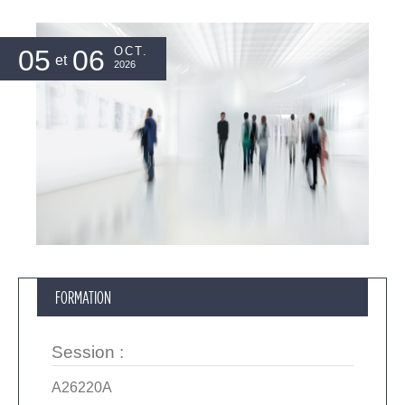
05
06
OCT.
et
2026
FORMATION
Session
:
A26220A