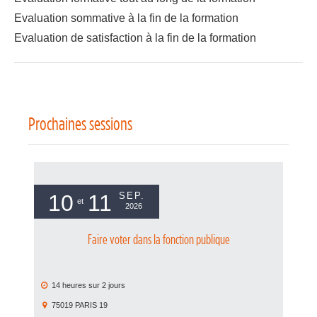
Evaluation sommative à la fin de la formation
Evaluation de satisfaction à la fin de la formation
Prochaines sessions
10
11
SEP.
et
2026
Faire voter dans la fonction publique
14 heures
sur
2 jours
1
75019
PARIS 19
7