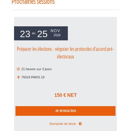
Prochaines sessions
23
25
NOV.
au
2026
Préparer les élections - négocier les protocoles d'accord pré-
électoraux
21 heures
sur
3 jours
75019
PARIS 19
150
€ NET
JE M'INSCRIS
Demande de devis