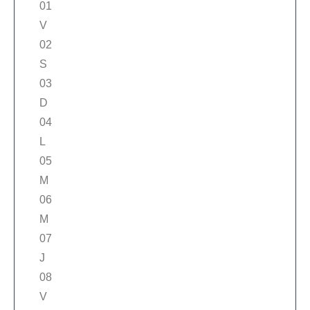
01
V
02
S
03
D
04
L
05
M
06
M
07
J
08
V