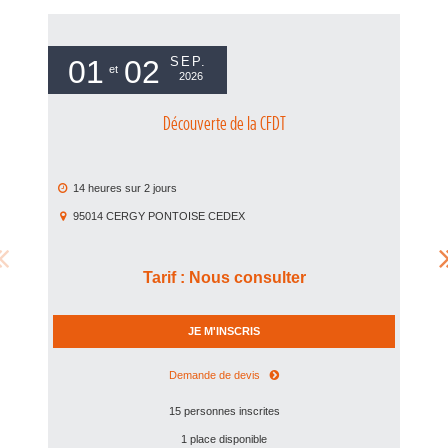
01
02
SEP.
et
2026
Découverte de la CFDT
14 heures
sur
2 jours
1
95014
CERGY PONTOISE CEDEX
7
Tarif
:
Nous consulter
JE M'INSCRIS
Demande de devis
15 personnes inscrites
1 place disponible