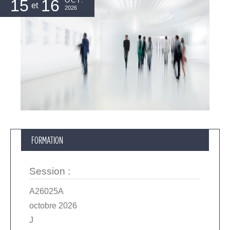
15
16
OCT.
et
2026
FORMATION
Session
:
A26025A
octobre 2026
J