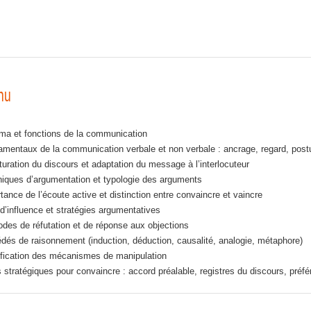
nu
a et fonctions de la communication
mentaux de la communication verbale et non verbale : ancrage, regard, postur
turation du discours et adaptation du message à l’interlocuteur
iques d’argumentation et typologie des arguments
tance de l’écoute active et distinction entre convaincre et vaincre
d’influence et stratégies argumentatives
des de réfutation et de réponse aux objections
dés de raisonnement (induction, déduction, causalité, analogie, métaphore)
ification des mécanismes de manipulation
s stratégiques pour convaincre : accord préalable, registres du discours, préf