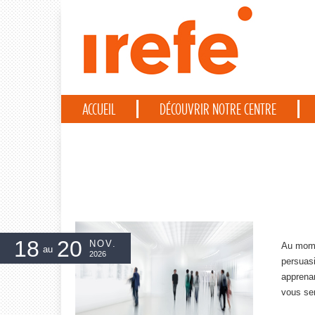
Panneau de gestion des cookies
ACCUEIL
DÉCOUVRIR NOTRE CENTRE
18
20
NOV.
Au momen
au
2026
persuas
apprenan
vous ser