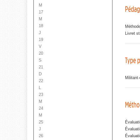
M
Pédag
17
M
18
Méthodes
J
Livret st
19
V
20
Type p
S
21
D
Militant
22
L
23
M
Métho
24
M
25
Évaluati
J
Évaluati
26
Évaluati