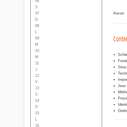
06
S
07
Aucun
D
08
L
Conte
09
M
10
Schém
M
Fonda
11
Struc
J
Techn
12
Impor
V
Jeux 
13
Métho
S
Procé
14
Ident
D
Outil
15
L
16