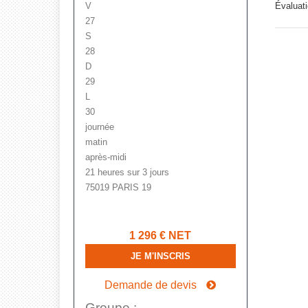
V
Évaluati
27
S
28
D
29
L
30
journée
matin
après-midi
21 heures sur 3 jours
75019 PARIS 19
1 296
€ NET
JE M'INSCRIS
Demande de devis
Groupe :