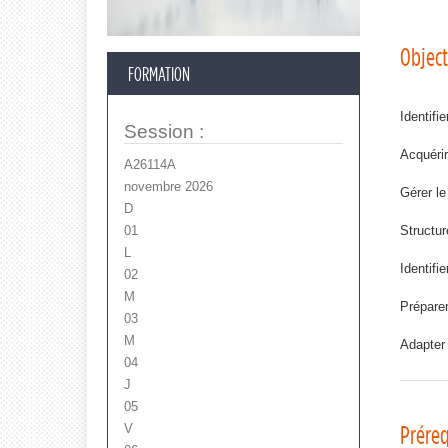
Object
FORMATION
Identifi
Session
:
Acquérir
A26114A
novembre 2026
Gérer le
D
01
Structur
L
Identifi
02
M
Préparer
03
M
Adapter 
04
J
05
V
Préreq