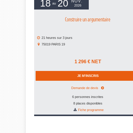
18
20
NOV.
au
2026
Construire un argumentaire
21 heures
sur
3 jours
75019
PARIS 19
1 296
€ NET
JE M'INSCRIS
Demande de devis
6 personnes inscrites
8 places disponibles
Fiche programme